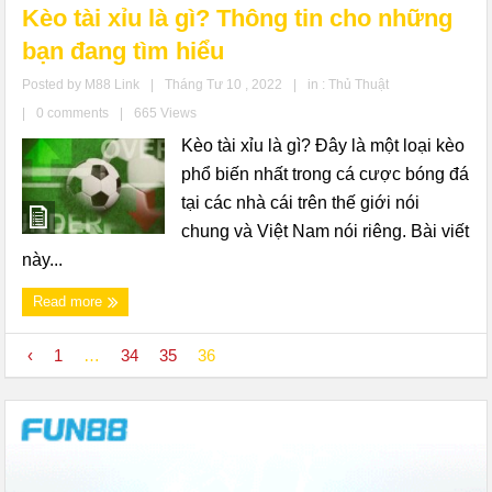
Kèo tài xỉu là gì? Thông tin cho những
bạn đang tìm hiểu
Posted by M88 Link
|
Tháng Tư 10 , 2022
|
in :
Thủ Thuật
|
0 comments
|
665 Views
Kèo tài xỉu là gì? Đây là một loại kèo
phổ biến nhất trong cá cược bóng đá
tại các nhà cái trên thế giới nói
chung và Việt Nam nói riêng. Bài viết
này...
Read more
‹
1
…
34
35
36