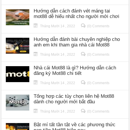
Hướng dẫn cách đánh vét máng tại
mot88 dễ hiểu nhất cho người mới chơi
Tháng Mười 14 , 2022
(0) Comments
Hướng dẫn đánh bài chuyên nghiệp cho
anh em khi tham gia nhà cái Mot88
Tháng Mười 14 , 2022
(0) Comments
Nhà cái Mot88 là gì? Hướng dẫn cách
đăng ký Mot88 chi tiết
Tháng Mười 14 , 2022
(0) Comments
Tổng hợp các tùy chọn liên hệ Mot88
dành cho người mới bắt đầu
Tháng Mười 14 , 2022
(0) Comments
Bật mí tất tần tật về các phương thức