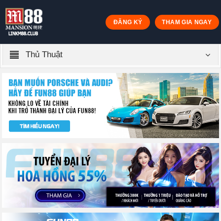
ĐĂNG KÝ
THAM GIA NGAY
Thủ Thuật