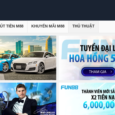
ÚT TIỀN M88
KHUYẾN MÃI M88
THỦ THUẬT