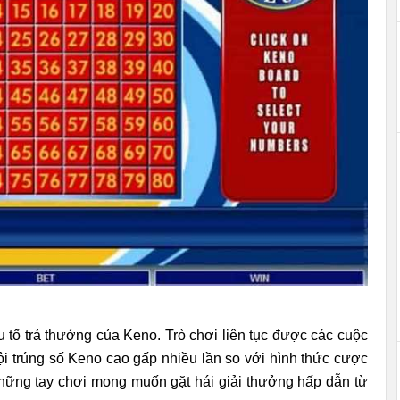
 tố trả thưởng của Keno. Trò chơi liên tục được các cuộc
ội trúng số Keno cao gấp nhiều lần so với hình thức cược
 những tay chơi mong muốn gặt hái giải thưởng hấp dẫn từ