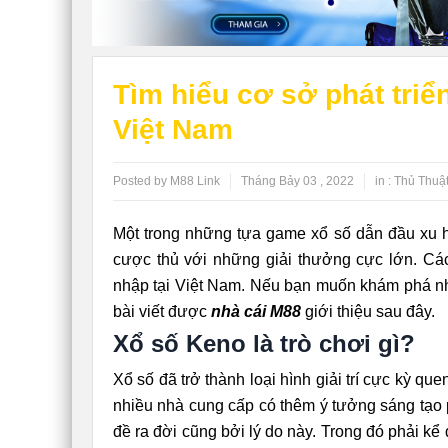
Tìm hiểu cơ sở phát triể
Việt Nam
Posted by M88 Link
Tháng Bảy 03 , 2022
in :
Thủ Thuậ
Một trong những tựa game xổ số dẫn đầu xu h
cược thủ với những giải thưởng cực lớn. Cá
nhập tại Việt Nam. Nếu bạn muốn khám phá 
bài viết được
nhà cái M88
giới thiệu sau đây.
Xổ số Keno là trò chơi gì?
Xổ số đã trở thành loại hình giải trí cực kỳ qu
nhiều nhà cung cấp có thêm ý tưởng sáng tạo
đề ra đời cũng bởi lý do này. Trong đó phải k