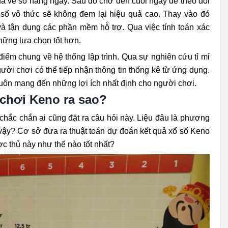
a vé số hằng ngày. Sau đó chờ đến cuối ngày để theo dõi
số vô thức sẽ không đem lại hiệu quả cao. Thay vào đó
và tận dụng các phần mềm hỗ trợ. Qua việc tính toán xác
hững lựa chọn tốt hơn.
iểm chung về hệ thống lập trình. Qua sự nghiên cứu tỉ mỉ
gười chơi có thể tiếp nhận thông tin thống kê từ ứng dụng.
 luôn mang đến những lợi ích nhất định cho người chơi.
 chơi Keno
ra sao?
chắc chắn ai cũng đặt ra câu hỏi này. Liệu đâu là phương
 vậy? Cơ sở đưa ra thuật toán dự đoán kết quả xổ số Keno
ợc thủ này như thế nào tốt nhất?