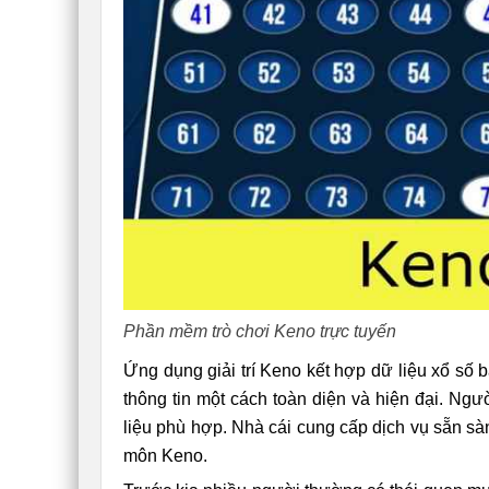
Phần mềm trò chơi Keno trực tuyến
Ứng dụng giải trí Keno kết hợp dữ liệu xổ số
thông tin một cách toàn diện và hiện đại. Ng
liệu phù hợp. Nhà cái cung cấp dịch vụ sẵn sàng
môn Keno.