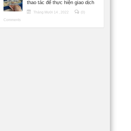
thao tác để thực hiện giao dịch
Tháng Mười 14 , 2022
(0)
Comments