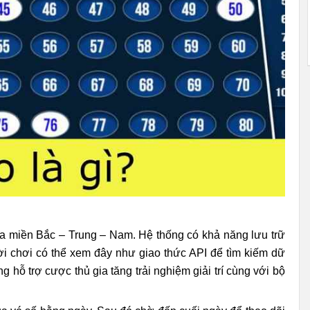
 ba miền Bắc – Trung – Nam. Hệ thống có khả năng lưu trữ
ười chơi có thể xem đây như giao thức API để tìm kiếm dữ
 hỗ trợ cược thủ gia tăng trải nghiệm giải trí cùng với bộ