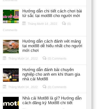
Hướng dẫn chi tiết cách chơi bài
tứ sắc tại mot88 cho người mới
Tháng Mười 14 , 2022
(0)
Comments
Hướng dẫn cách đánh vét máng
tại mot88 dễ hiểu nhất cho người
mới chơi
Tháng Mười 14 , 2022
(0) Comments
Hướng dẫn đánh bài chuyên
nghiệp cho anh em khi tham gia
nhà cái Mot88
Tháng Mười 14 , 2022
(0) Comments
Nhà cái Mot88 là gì? Hướng dẫn
cách đăng ký Mot88 chi tiết