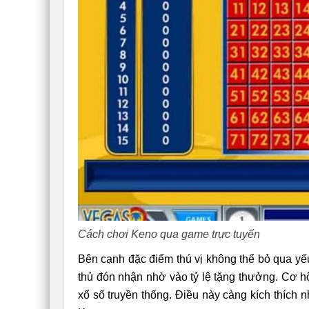
Cách chơi Keno qua game trực tuyến
Bên cạnh đặc điểm thú vị không thể bỏ qua yếu
thủ đón nhận nhờ vào tỷ lệ tặng thưởng. Cơ h
xổ số truyền thống. Điều này càng kích thích