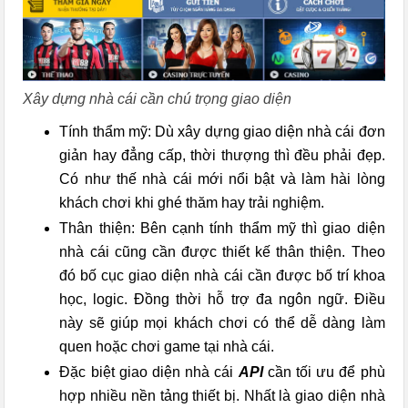
Xây dựng nhà cái cần chú trọng giao diện
Tính thẩm mỹ: Dù xây dựng giao diện nhà cái đơn
giản hay đẳng cấp, thời thượng thì đều phải đẹp.
Có như thế nhà cái mới nổi bật và làm hài lòng
khách chơi khi ghé thăm hay trải nghiệm.
Thân thiện: Bên cạnh tính thẩm mỹ thì giao diện
nhà cái cũng cần được thiết kế thân thiện. Theo
đó bố cục giao diện nhà cái cần được bố trí khoa
học, logic. Đồng thời hỗ trợ đa ngôn ngữ. Điều
này sẽ giúp mọi khách chơi có thể dễ dàng làm
quen hoặc chơi game tại nhà cái.
Đặc biệt giao diện nhà cái
API
cần tối ưu để phù
hợp nhiều nền tảng thiết bị. Nhất là giao diện nhà