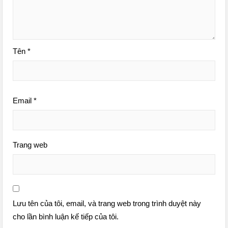
Tên
*
Email
*
Trang web
Lưu tên của tôi, email, và trang web trong trình duyệt này
cho lần bình luận kế tiếp của tôi.