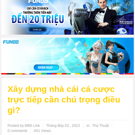
Xây dựng nhà cái cá cược
trực tiếp cần chú trọng điều
gì?
Posted by M88 Link
Tháng Bảy 03 , 2022
in :
Thủ Thuật
0 comments
441 Views