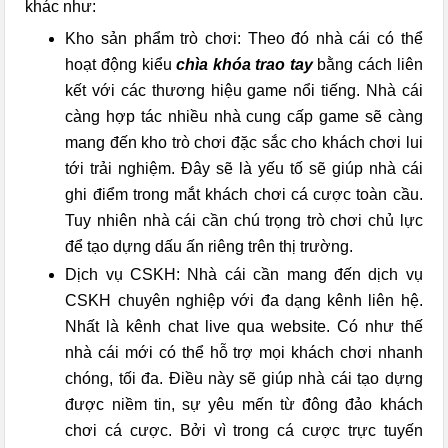
khác như:
Kho sản phẩm trò chơi: Theo đó nhà cái có thể
hoạt động kiểu
chìa khóa trao tay
bằng cách liên
kết với các thương hiệu game nổi tiếng. Nhà cái
càng hợp tác nhiều nhà cung cấp game sẽ càng
mang đến kho trò chơi đặc sắc cho khách chơi lui
tới trải nghiệm. Đây sẽ là yếu tố sẽ giúp nhà cái
ghi điểm trong mắt khách chơi cá cược toàn cầu.
Tuy nhiên nhà cái cần chú trọng trò chơi chủ lực
để tạo dựng dấu ấn riêng trên thị trường.
Dịch vụ CSKH: Nhà cái cần mang đến dịch vụ
CSKH chuyên nghiệp với đa dạng kênh liên hệ.
Nhất là kênh chat live qua website. Có như thế
nhà cái mới có thể hỗ trợ mọi khách chơi nhanh
chóng, tối đa. Điều này sẽ giúp nhà cái tạo dựng
được niềm tin, sự yêu mến từ đông đảo khách
chơi cá cược. Bởi vì trong cá cược trực tuyến