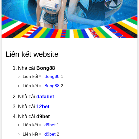
Liên kết website
Nhà cái
Bong88
Liên kết
Bong88
1
Liên kết
Bong88
2
Nhà cái
dafabet
Nhà cái
12bet
Nhà cái
d9bet
Liên kết
d9bet
1
Liên kết
d9bet
2