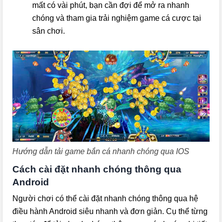
mất có vài phút, bạn cần đợi để mở ra nhanh
chóng và tham gia trải nghiệm game cá cược tại
sân chơi.
Hướng dẫn tải game bắn cá nhanh chóng qua IOS
Cách cài đặt nhanh chóng thông qua
Android
Người chơi có thể cài đặt nhanh chóng thông qua hệ
điều hành Android siêu nhanh và đơn giản. Cụ thể từng