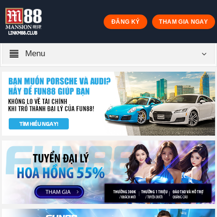
ĐĂNG KÝ
THAM GIA NGAY
Menu