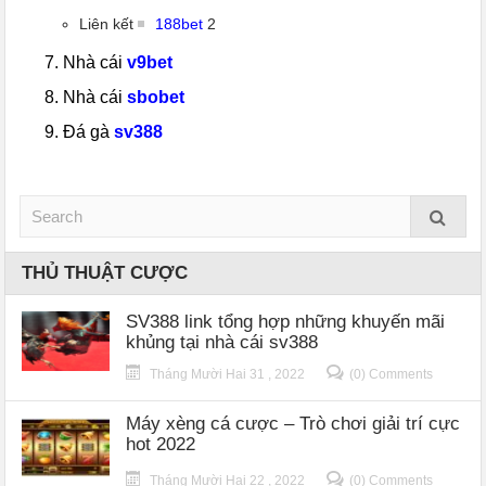
Liên kết
188bet
2
Nhà cái
v9bet
Nhà cái
sbobet
Đá gà
sv388
THỦ THUẬT CƯỢC
SV388 link tổng hợp những khuyến mãi
khủng tại nhà cái sv388
Tháng Mười Hai 31 , 2022
(0) Comments
Máy xèng cá cược – Trò chơi giải trí cực
hot 2022
Tháng Mười Hai 22 , 2022
(0) Comments