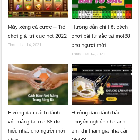
Máy xèng cá cược – Trò
Hướng dẫn chi tiết cách
chơi giải trí cực hot 2022
chơi bài tứ sắc tại mot88
cho người mới
Tháng Hai 14, 2021
Tháng Hai 14, 2021
Hướng dẫn cách đánh
Hướng dẫn đánh bài
vét máng tại mot88 dễ
chuyên nghiệp cho anh
hiểu nhất cho người mới
em khi tham gia nhà cái
chơi
Mot88