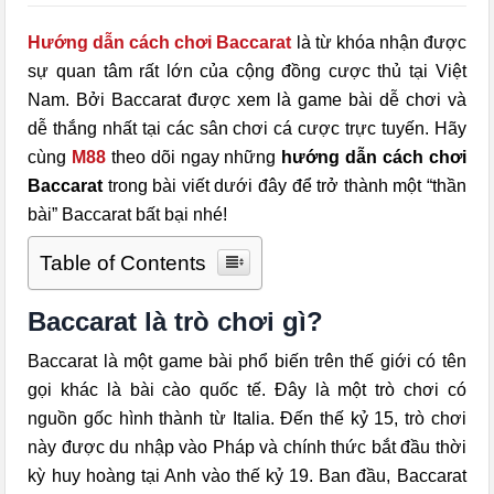
Hướng dẫn cách chơi Baccarat
là từ khóa nhận được
sự quan tâm rất lớn của cộng đồng cược thủ tại Việt
Nam. Bởi Baccarat được xem là game bài dễ chơi và
dễ thắng nhất tại các sân chơi cá cược trực tuyến. Hãy
cùng
M88
theo dõi ngay những
hướng dẫn cách chơi
Baccarat
trong bài viết dưới đây để trở thành một “thần
bài” Baccarat bất bại nhé!
Table of Contents
Baccarat là trò chơi gì?
Baccarat là một game bài phổ biến trên thế giới có tên
gọi khác là bài cào quốc tế. Đây là một trò chơi có
nguồn gốc hình thành từ Italia. Đến thế kỷ 15, trò chơi
này được du nhập vào Pháp và chính thức bắt đầu thời
kỳ huy hoàng tại Anh vào thế kỷ 19. Ban đầu, Baccarat