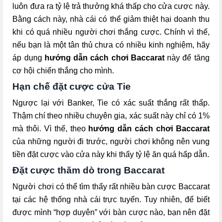
luôn đưa ra tỷ lệ trả thưởng khá thấp cho cửa cược này.
Bằng cách này, nhà cái có thể giảm thiệt hại doanh thu
khi có quá nhiều người chơi thắng cược. Chính vì thế,
nếu bạn là một tân thủ chưa có nhiều kinh nghiệm, hãy
áp dụng
hướng dẫn cách chơi Baccarat
này để tăng
cơ hội chiến thắng cho mình.
Hạn chế đặt cược cửa Tie
Ngược lại với Banker, Tie có xác suất thắng rất thấp.
Thậm chí theo nhiều chuyên gia, xác suất này chỉ có 1%
mà thôi. Vì thế, theo
hướng dẫn cách chơi Baccarat
của những người đi trước, người chơi không nên vung
tiền đặt cược vào cửa này khi thấy tỷ lệ ăn quá hấp dẫn.
Đặt cược thăm dò trong Baccarat
Người chơi có thể tìm thấy rất nhiều bàn cược Baccarat
tại các hệ thống nhà cái trực tuyến. Tuy nhiên, để biết
được mình “hợp duyên” với bàn cược nào, bạn nên đặt