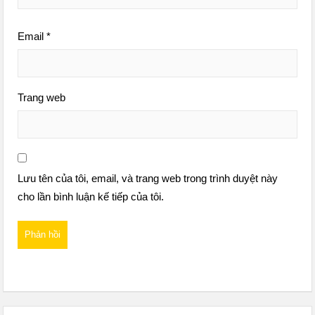
Email
*
Trang web
Lưu tên của tôi, email, và trang web trong trình duyệt này
cho lần bình luận kế tiếp của tôi.