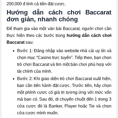
200.000 đ tính cả tiền đặt cược.
Hướng dẫn cách chơi Baccarat
đơn giản, nhanh chóng
Để tham gia vào một ván bài Baccarat, người chơi cần
thực hiện theo các bước trong
hướng dẫn cách chơi
Baccarat
sau:
Bước 1: Đăng nhập vào website nhà cái uy tín và
chọn mục “Casino trực tuyến”. Tiếp theo, bạn chọn
trò chơi Baccarat và tìm một bàn chơi phù hợp với
tài chính của mình.
Bước 2: Khi giao diện trò chơi Baccarat xuất hiện,
bạn cần tiến hành đặt cược. Trước tiên, hãy chọn
một phỉnh cược có giá trị tương ứng với mức vốn
mà bạn có. Sau đó, di chuyển chuột đến 1 trong 3
cửa cược đó là Banker, Player hoặc Tie và chọn
cửa cược mình muốn.