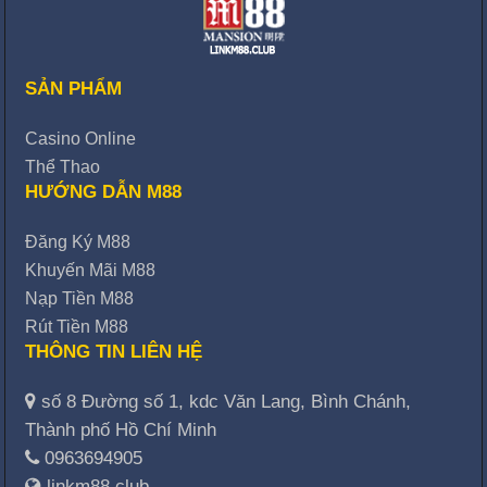
SẢN PHẨM
Casino Online
Thể Thao
HƯỚNG DẪN M88
Đăng Ký M88
Khuyến Mãi M88
Nạp Tiền M88
Rút Tiền M88
THÔNG TIN LIÊN HỆ
số 8 Đường số 1, kdc Văn Lang, Bình Chánh,
Thành phố Hồ Chí Minh
0963694905
linkm88.club