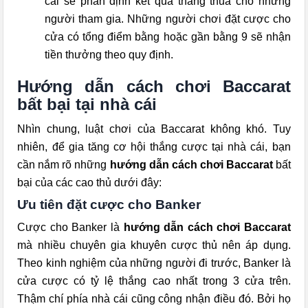
cái sẽ phân định kết quả thắng thua cho những
người tham gia. Những người chơi đặt cược cho
cửa có tổng điểm bằng hoặc gần bằng 9 sẽ nhận
tiền thưởng theo quy định.
Hướng dẫn cách chơi Baccarat
bất bại tại nhà cái
Nhìn chung, luật chơi của Baccarat không khó. Tuy
nhiên, để gia tăng cơ hội thắng cược tại nhà cái, bạn
cần nắm rõ những
hướng dẫn cách chơi Baccarat
bất
bại của các cao thủ dưới đây:
Ưu tiên đặt cược cho Banker
Cược cho Banker là
hướng dẫn cách chơi Baccarat
mà nhiều chuyên gia khuyên cược thủ nên áp dụng.
Theo kinh nghiệm của những người đi trước, Banker là
cửa cược có tỷ lệ thắng cao nhất trong 3 cửa trên.
Thậm chí phía nhà cái cũng công nhận điều đó. Bởi họ