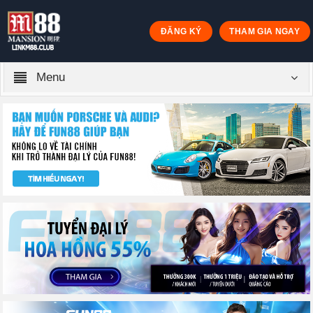
ĐĂNG KÝ
THAM GIA NGAY
Menu