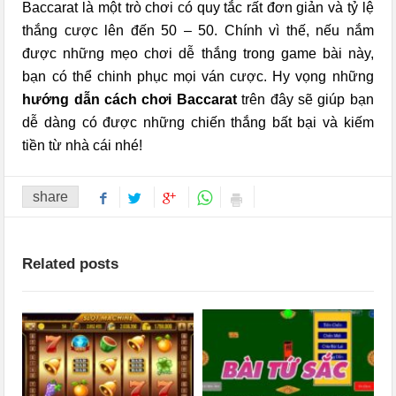
Baccarat là một trò chơi có quy tắc rất đơn giản và tỷ lệ
thắng cược lên đến 50 – 50. Chính vì thế, nếu nắm
được những mẹo chơi dễ thắng trong game bài này,
bạn có thể chinh phục mọi ván cược. Hy vọng những
hướng dẫn cách chơi Baccarat
trên đây sẽ giúp bạn
dễ dàng có được những chiến thắng bất bại và kiếm
tiền từ nhà cái nhé!
share
Related posts