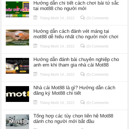
Hướng dẫn chi tiết cách chơi bài tứ sắc
tại mot88 cho người mới
Tháng Mười 14 , 2022
(0) Comments
Hướng dẫn cách đánh vét máng tại
mot88 dễ hiểu nhất cho người mới chơi
Tháng Mười 14 , 2022
(0) Comments
Hướng dẫn đánh bài chuyên nghiệp cho
anh em khi tham gia nhà cái Mot88
Tháng Mười 14 , 2022
(0) Comments
Nhà cái Mot88 là gì? Hướng dẫn cách
đăng ký Mot88 chi tiết
Tháng Mười 14 , 2022
(0) Comments
Tổng hợp các tùy chọn liên hệ Mot88
dành cho người mới bắt đầu