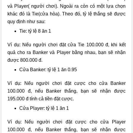
và Player( người chơi). Ngoài ra còn có một lựa chọn
khác đó là Tie(cửa hòa). Theo đó, tỷ lệ thắng sẽ được
quy định như sau:
Tie: tỷ lệ 8 ăn 1
Ví dụ: Nếu người chơi đặt cửa Tie 100.000 đ, khi kết
quả cho ra Banker và Player bằng nhau, bạn sẽ nhận
được 800.000 đ.
Cửa Banker: tỷ lệ 1 ăn 0.95
Ví dụ: Nếu người chơi đặt cược cho cửa Banker
100.000 đ, nếu Banker thắng, bạn sẽ nhận được
195.000 đ tính cả tiền đặt cược.
Cửa Player: tỷ lệ 1 ăn 1
Ví dụ: Nếu người chơi đặt cược cho cửa Player
100.000 đ, nếu Banker thắng, bạn sẽ nhận được