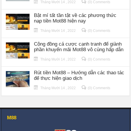
Tháng Mười 14 , 2022
(0) Comments
Bật mí tất tần tật về các phương thức
nạp tiền Mot88 hiện nay
Tháng Mười 14 , 2022
(0) Comments
Cộng đồng cá cược cạnh tranh để giành
phần khuyến mãi Mot88 vô cùng hấp dẫn
Tháng Mười 14 , 2022
(0) Comments
Rút tiền Mot88 – Hướng dẫn các thao tác
để thực hiện giao dịch
Tháng Mười 14 , 2022
(0) Comments
M88