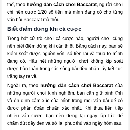
thế, theo
hướng dẫn cách chơi Baccarat
, người chơi
chỉ nên cược 1/20 số tiền mà mình đang có cho từng
ván bài Baccarat mà thôi.
Biết điểm dừng khi cá cược
Trong bất cứ trò chơi cá cược nào, người chơi cũng
nên biết điểm dừng khi cần thiết. Bằng cách này, bạn sẽ
kiểm soát được nguồn vốn, số tiền lãi và thua lỗ mình
đang có. Hầu hết những người chơi không kịp soát
được bản thân trong các sòng bài đều nhận lấy kết cục
trắng tay ra về.
Ngoài ra, theo
hướng dẫn cách chơi Baccarat
của
những người chơi kinh nghiệm, bạn cần giữ bình tĩnh
và ổn định cảm xúc của mình trong mọi ván bài để có
được phán đoán chuẩn xác nhất. Khi thua liên tiếp
nhiều ván cược, bạn nên dừng lại ngay lập tức để
chấm dứt dây đen và trở lại phục thù vào ngày hôm sau.