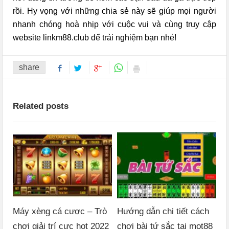
rồi. Hy vọng với những chia sẻ này sẽ giúp mọi người
nhanh chóng hoà nhịp với cuộc vui và cùng truy cập
website linkm88.club để trải nghiệm bạn nhé!
share
Related posts
Máy xèng cá cược – Trò
Hướng dẫn chi tiết cách
chơi giải trí cực hot 2022
chơi bài tứ sắc tại mot88