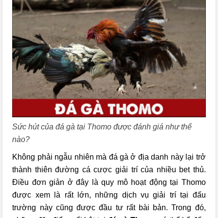
Sức hút của đá gà tại Thomo được đánh giá như thế
nào?
Không phải ngẫu nhiên mà đá gà ở địa danh này lại trở
thành thiên đường cá cược giải trí của nhiều bet thủ.
Điều đơn giản ở đây là quy mô hoạt động tại Thomo
được xem là rất lớn, những dịch vụ giải trí tại đấu
trường này cũng được đầu tư rất bài bản. Trong đó,