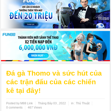
Đá gà Thomo và sức hút của
các trận đấu của các chiến
kê tại đây!
Posted by M88 Link
Tháng Bảy 03 , 2022
in :
Thủ Thuật
0 comments
467 Views