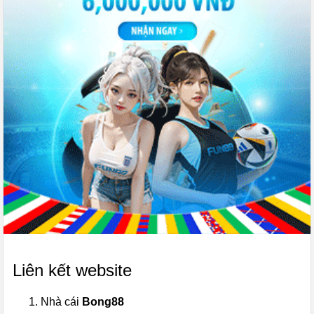
Liên kết website
Nhà cái
Bong88