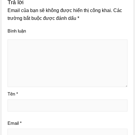
Trả lời
Email của bạn sẽ không được hiển thị công khai.
Các
trường bắt buộc được đánh dấu
*
Bình luận
Tên
*
Email
*