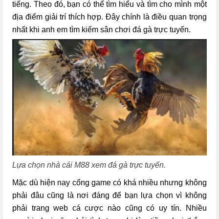
tiếng. Theo đó, bạn có thể tìm hiểu và tìm cho mình một
địa điểm giải trí thích hợp. Đây chính là điều quan trọng
nhất khi anh em tìm kiếm sân chơi đá gà trực tuyến.
Lựa chọn nhà cái M88 xem đá gà trực tuyến.
Mặc dù hiện nay cổng game có khá nhiều nhưng không
phải đâu cũng là nơi đáng để bạn lựa chọn vì không
phải trang web cá cược nào cũng có uy tín. Nhiều