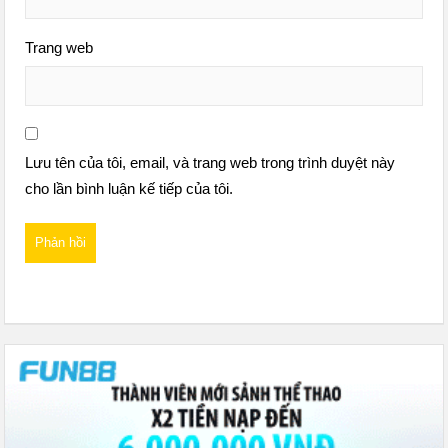
Trang web
Lưu tên của tôi, email, và trang web trong trình duyệt này
cho lần bình luận kế tiếp của tôi.