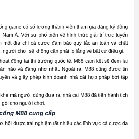
ổng game có số lượng thành viên tham gia đăng ký đông
 Nam Á. Với sự phổ biến về hình thức giải trí trực tuyến
m một địa chỉ cá cược đảm bảo quy tắc an toàn và chất
người chơi sẽ không cần phải lo lắng về bất cứ điều gì.
oạt động tại thị trường quốc tế, M88 cam kết sẽ đem lại
àn hảo và đáng nhớ nhất. Ngoài ra, M88 cũng được tin
uyền và giấy phép kinh doanh nhà cái hợp pháp bởi tập
khe mà người dùng đưa ra, nhà cái M88 đã tiến hành tích
 gói cho người chơi.
à cổng M88 cung cấp
ơ hội được trải nghiệm rất nhiều các lĩnh vực cá cược đa