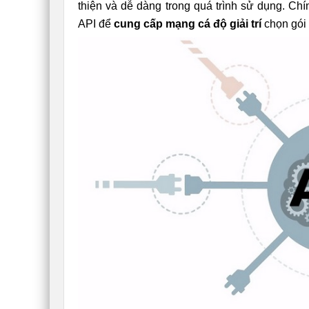
thiện và dễ dàng trong quá trình sử dụng. C
API để
cung cấp mạng cá độ giải trí
chọn gói 