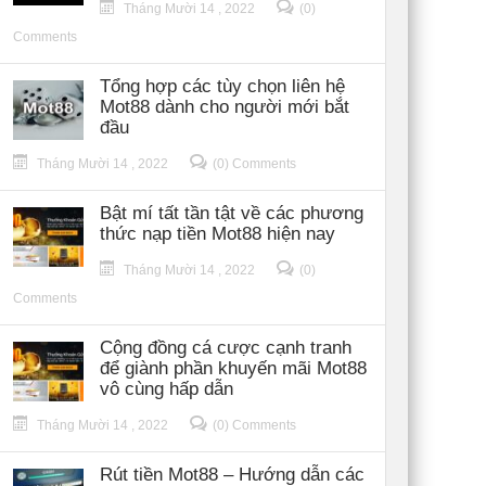
Tháng Mười 14 , 2022
(0)
Comments
Tổng hợp các tùy chọn liên hệ
Mot88 dành cho người mới bắt
đầu
Tháng Mười 14 , 2022
(0) Comments
Bật mí tất tần tật về các phương
thức nạp tiền Mot88 hiện nay
Tháng Mười 14 , 2022
(0)
Comments
Cộng đồng cá cược cạnh tranh
để giành phần khuyến mãi Mot88
vô cùng hấp dẫn
Tháng Mười 14 , 2022
(0) Comments
Rút tiền Mot88 – Hướng dẫn các