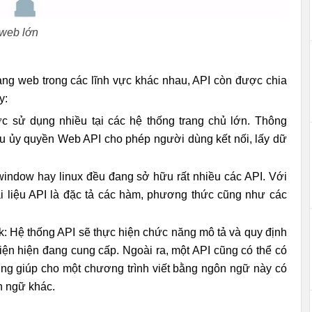
 web lớn
ang web trong các lĩnh vực khác nhau, API còn được chia
y:
 sử dụng nhiều tại các hệ thống trang chủ lớn. Thông
ều ủy quyền Web API cho phép người dùng kết nối, lấy dữ
window hay linux đều đang sở hữu rất nhiều các API. Với
ài liệu API là đặc tả các hàm, phương thức cũng như các
k: Hệ thống API sẽ thực hiện chức năng mô tả và quy định
n hiện đang cung cấp. Ngoài ra, một API cũng có thể có
ũng giúp cho một chương trình viết bằng ngôn ngữ này có
n ngữ khác.