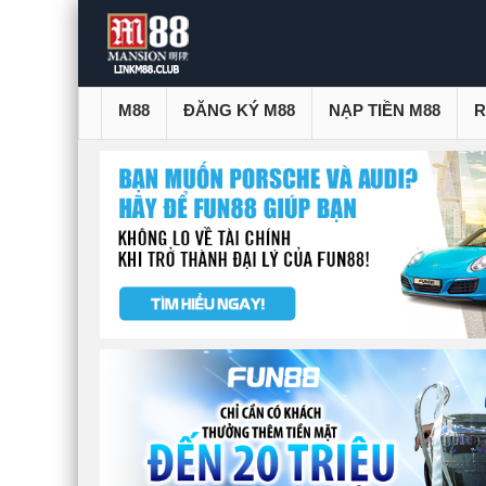
M88
ĐĂNG KÝ M88
NẠP TIỀN M88
R