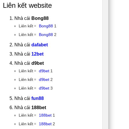
Liên kết website
Nhà cái
Bong88
Liên kết
Bong88
1
Liên kết
Bong88
2
Nhà cái
dafabet
Nhà cái
12bet
Nhà cái
d9bet
Liên kết
d9bet
1
Liên kết
d9bet
2
Liên kết
d9bet
3
Nhà cái
fun88
Nhà cái
188bet
Liên kết
188bet
1
Liên kết
188bet
2