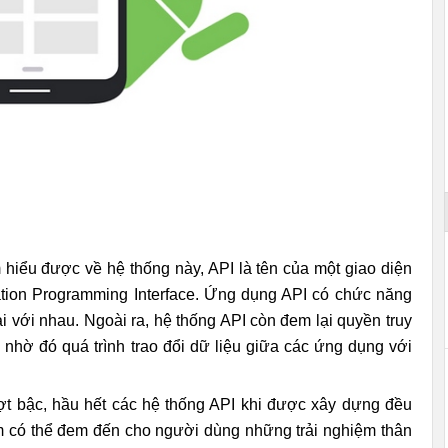
 hiểu được về hệ thống này, API là tên của một giao diện
cation Programming Interface. Ứng dụng API có chức năng
ại với nhau. Ngoài ra, hệ thống API còn đem lại quyền truy
 nhờ đó quá trình trao đổi dữ liệu giữa các ứng dụng với
vượt bậc, hầu hết các hệ thống API khi được xây dựng đều
 có thể đem đến cho người dùng những trải nghiệm thân