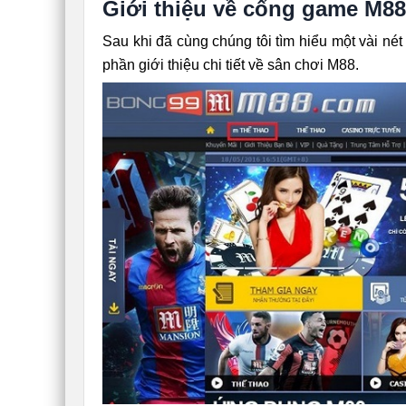
Giới thiệu về cổng game M88
Sau khi đã cùng chúng tôi tìm hiểu một vài né
phần giới thiệu chi tiết về sân chơi M88.