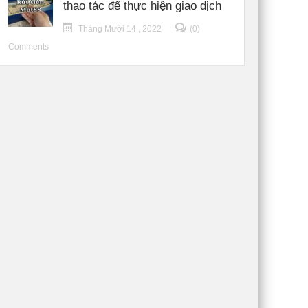
thao tác để thực hiện giao dịch
Tháng Mười 14 , 2022
(0)
Comments