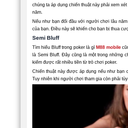
chúng ta áp dụng chiến thuật này phải xem xét
năm.
Nếu như bạn đối đầu với người chơi lâu năm t
của bạn. Điều này sẽ khiến cho bạn bị thua cượ
Semi Bluff
Tìm hiểu Bluff trong poker là gì
M88 mobile
cũn
là Semi Bluff. Đây cũng là một trong những 
kiếm được rất nhiều tiền từ trò chơi poker.
Chiến thuật này được áp dụng nếu như bạn củ
Tuy nhiên khi người chơi tham gia còn phải tùy