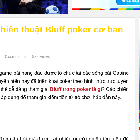
Chiến thuật Bluff poker cơ bản
0 comments
582 Views
 game bài hàng đầu được tổ chức tại các sòng bài Casino
uyến hiện nay đã triển khai poker theo hình thức trực tuyến
 thể dễ dàng tham gia.
Bluff trong poker là gì
? Các chiến
 áp dụng để tham gia kiếm tiền từ trò chơi hấp dẫn này.
hững câu hỏi mà được rất nhiều người muốn tìm hiểu để