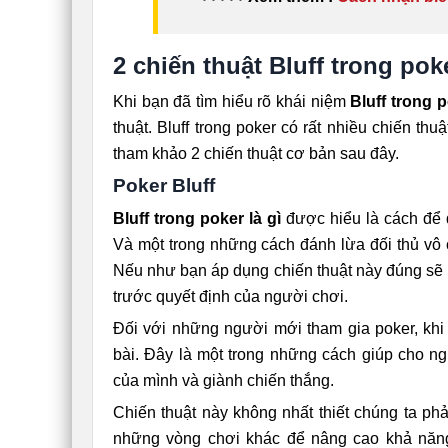
2 chiến thuật Bluff trong po
Khi bạn đã tìm hiểu rõ khái niệm
Bluff trong p
thuật. Bluff trong poker có rất nhiều chiến th
tham khảo 2 chiến thuật cơ bản sau đây.
Poker Bluff
Bluff trong poker là gì
được hiểu là cách để đ
Và một trong những cách đánh lừa đối thủ vô cù
Nếu như bạn áp dụng chiến thuật này đúng sẽ k
trước quyết định của người chơi.
Đối với những người mới tham gia poker, khi t
bài. Đây là một trong những cách giúp cho n
của mình và giành chiến thắng.
Chiến thuật này không nhất thiết chúng ta ph
những vòng chơi khác để nâng cao khả năng 