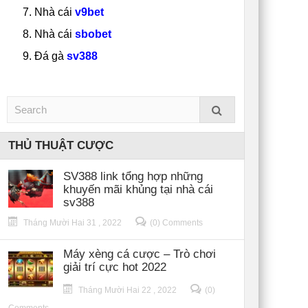
Nhà cái
v9bet
Nhà cái
sbobet
Đá gà
sv388
THỦ THUẬT CƯỢC
SV388 link tổng hợp những
khuyến mãi khủng tại nhà cái
sv388
Tháng Mười Hai 31 , 2022
(0) Comments
Máy xèng cá cược – Trò chơi
giải trí cực hot 2022
Tháng Mười Hai 22 , 2022
(0)
Comments