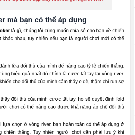
ker mà bạn có thể áp dụng
oker là gì
, chúng tôi cũng muốn chia sẻ cho bạn về chiến
uật khác nhau, tuy nhiên nếu bạn là người chơi mới có thể
ánh lừa đối thủ của mình để nâng cao tỷ lệ chiến thắng.
ng hiệu quả nhất đó chính là cược tất tay tại vòng river.
hiến cho đối thủ của mình cảm thấy e dè, thậm chí run sợ
hấy đối thủ của mình cược tất tay, họ sẽ quyết định fold
gười chơi có thể nâng cao được khả năng áp chế đối thủ
ải lựa chọn ở vòng river, bạn hoàn toàn có thể áp dụng ở
chiến thắng. Tuy nhiên người chơi cần phải lưu ý khi