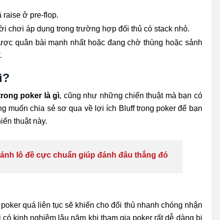
raise ở pre-flop.
ời chơi áp dụng trong trường hợp đối thủ có stack nhỏ.
ược quân bài mạnh nhất hoặc đang chờ thùng hoặc sảnh
.
ì?
trong poker là gì
, cũng như những chiến thuật mà bạn có
g muốn chia sẻ sơ qua về lợi ích Bluff trong poker để bạn
iến thuật này.
ánh lô đề cực chuẩn giúp đánh đâu thắng đó
 poker quá liên tục sẽ khiến cho đối thủ nhanh chóng nhận
có kinh nghiệm lâu năm khi tham gia poker rất dễ dàng bị