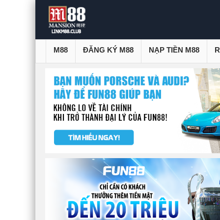
M88
ĐĂNG KÝ M88
NẠP TIỀN M88
R