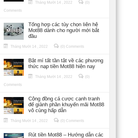
Tháng Mười 14 , 2022
(0)
Comments
Tổng hợp các tùy chọn liên hệ
Mot88 dành cho người mới bắt
đầu
Tháng Mười 14 , 2022
(0) Comments
Bật mí tất tần tật về các phương
thức nạp tiền Mot88 hiện nay
Tháng Mười 14 , 2022
(0)
Comments
Cộng đồng cá cược cạnh tranh
để giành phần khuyến mãi Mot88
vô cùng hấp dẫn
Tháng Mười 14 , 2022
(0) Comments
Rút tiền Mot88 – Hướng dẫn các