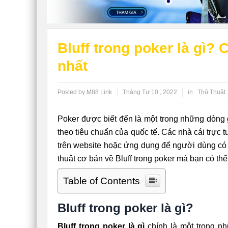
Bluff trong poker là gì? 
nhất
Posted by M88 Link
Tháng Tư 10 , 2022
in :
Thủ Thuật
Poker được biết đến là một trong những dòng
theo tiêu chuẩn của quốc tế. Các nhà cái trực t
trên website hoặc ứng dụng để người dùng có
thuật cơ bản về Bluff trong poker mà bạn có thể
Table of Contents
Bluff trong poker là gì?
Bluff trong poker là gì
chính là một trong n