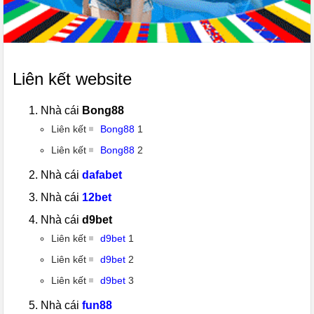
Liên kết website
Nhà cái
Bong88
Liên kết
Bong88
1
Liên kết
Bong88
2
Nhà cái
dafabet
Nhà cái
12bet
Nhà cái
d9bet
Liên kết
d9bet
1
Liên kết
d9bet
2
Liên kết
d9bet
3
Nhà cái
fun88