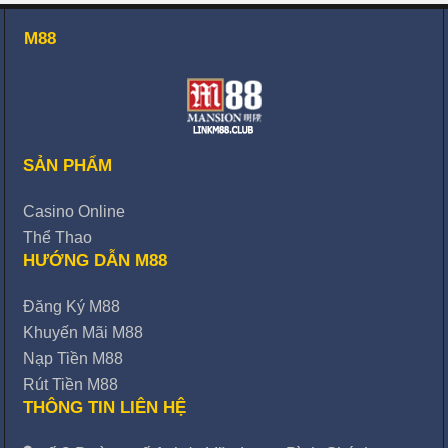
M88
SẢN PHẨM
Casino Online
Thể Thao
HƯỚNG DẪN M88
Đăng Ký M88
Khuyến Mãi M88
Nạp Tiền M88
Rút Tiền M88
THÔNG TIN LIÊN HỆ