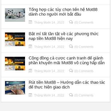
Tổng hợp các tùy chọn liên hệ Mot88
dành cho người mới bắt đầu
Tháng Mười 14 , 2022
(0) Comments
Bật mí tất tần tật về các phương thức
nạp tiền Mot88 hiện nay
Tháng Mười 14 , 2022
(0) Comments
Cộng đồng cá cược cạnh tranh để giành
phần khuyến mãi Mot88 vô cùng hấp dẫn
Tháng Mười 14 , 2022
(0) Comments
Rút tiền Mot88 – Hướng dẫn các thao tác
để thực hiện giao dịch
Tháng Mười 14 , 2022
(0) Comments