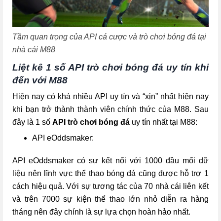
Tầm quan trọng của API cá cược và trò chơi bóng đá tại
nhà cái M88
Liệt kê 1 số API trò chơi bóng đá uy tín khi
đến với M88
Hiện nay có khá nhiều API uy tín và “xịn” nhất hiện nay
khi bạn trở thành thành viên chính thức của M88. Sau
đây là 1 số
API trò chơi bóng đá
uy tín nhất tại M88:
API eOddsmaker:
API eOddsmaker có sự kết nối với 1000 đầu mối dữ
liệu nên lĩnh vực thể thao bóng đá cũng được hỗ trợ 1
cách hiệu quả. Với sự tương tác của 70 nhà cái liên kết
và trên 7000 sự kiện thể thao lớn nhỏ diễn ra hàng
tháng nên đây chính là sự lựa chọn hoàn hảo nhất.