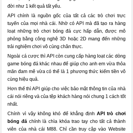
đời như 1 kết quả tất yếu.
API chính là nguồn gốc của tất cả các trò chơi trực
tuyến của mọi nhà cái. Nhờ có API mà đã tạo ra hàng
loạt những trò chơi bóng đá cực hấp dẫn, được mô
phỏng bằng công nghệ 3D hoặc 2D mang đến những
trải nghiệm chơi vô cùng chân thực.
Ngoài cá cược thì API còn cung cấp hàng loạt các dòng
game bóng đá khác nhau để giúp cho anh em vừa thỏa
mãn đam mê vừa có thể là 1 phương thức kiếm tiền vô
cùng hiệu quả.
Hơn thế thì API giúp cho việc bảo mật thông tin của nhà
cái nói riêng và của tệp khách hàng nói chung 1 cách tốt
nhất.
Chính vì vậy không khó để khẳng định
API trò chơi
bóng đá
chính là chìa khóa trao tay cho tất cả thành
viên của nhà cái M88. Chỉ cần truy cập vào Website