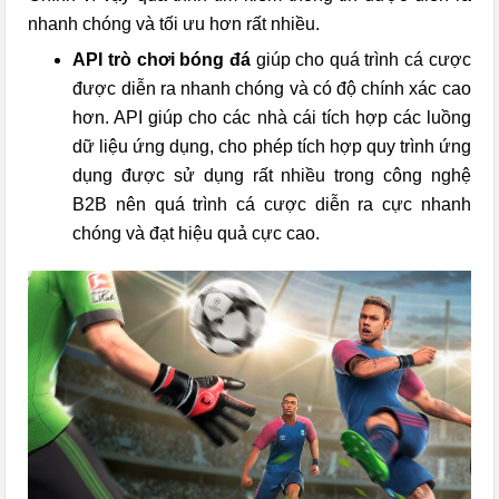
nhanh chóng và tối ưu hơn rất nhiều.
API trò chơi bóng đá
giúp cho quá trình cá cược
được diễn ra nhanh chóng và có độ chính xác cao
hơn. API giúp cho các nhà cái tích hợp các luồng
dữ liệu ứng dụng, cho phép tích hợp quy trình ứng
dụng được sử dụng rất nhiều trong công nghệ
B2B nên quá trình cá cược diễn ra cực nhanh
chóng và đạt hiệu quả cực cao.