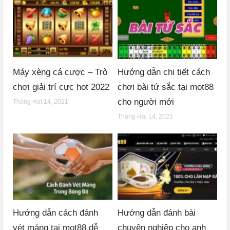
Máy xèng cá cược – Trò
Hướng dẫn chi tiết cách
chơi giải trí cực hot 2022
chơi bài tứ sắc tại mot88
cho người mới
Tháng Hai 14, 2021
Tháng Hai 14, 2021
Hướng dẫn cách đánh
Hướng dẫn đánh bài
vét máng tại mot88 dễ
chuyên nghiệp cho anh