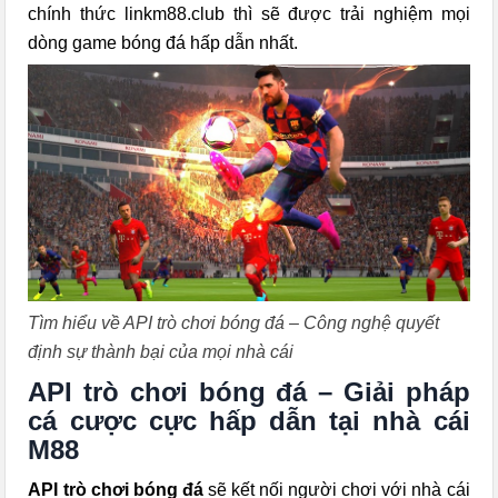
chính thức linkm88.club thì sẽ được trải nghiệm mọi
dòng game bóng đá hấp dẫn nhất.
Tìm hiểu về API trò chơi bóng đá – Công nghệ quyết
định sự thành bại của mọi nhà cái
API trò chơi bóng đá – Giải pháp
cá cược cực hấp dẫn tại nhà cái
M88
API trò chơi bóng đá
sẽ kết nối người chơi với nhà cái