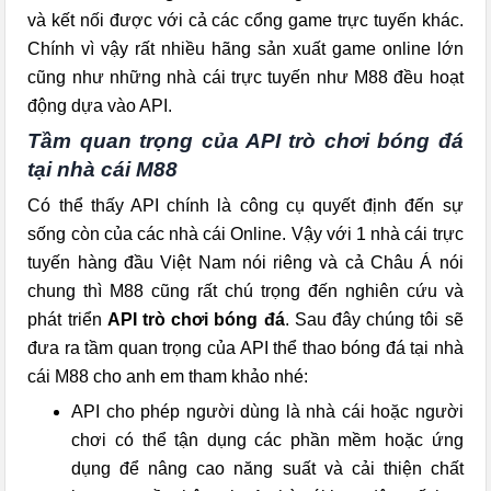
và kết nối được với cả các cổng game trực tuyến khác.
Chính vì vậy rất nhiều hãng sản xuất game online lớn
cũng như những nhà cái trực tuyến như M88 đều hoạt
động dựa vào API.
Tầm quan trọng của API trò chơi bóng đá
tại nhà cái M88
Có thể thấy API chính là công cụ quyết định đến sự
sống còn của các nhà cái Online. Vậy với 1 nhà cái trực
tuyến hàng đầu Việt Nam nói riêng và cả Châu Á nói
chung thì M88 cũng rất chú trọng đến nghiên cứu và
phát triển
API trò chơi bóng đá
. Sau đây chúng tôi sẽ
đưa ra tầm quan trọng của API thể thao bóng đá tại nhà
cái M88 cho anh em tham khảo nhé:
API cho phép người dùng là nhà cái hoặc người
chơi có thể tận dụng các phần mềm hoặc ứng
dụng để nâng cao năng suất và cải thiện chất